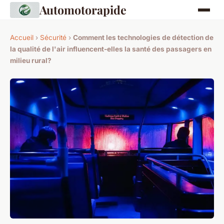
Automotorapide
Accueil
›
Sécurité
›
Comment les technologies de détection de
la qualité de l'air influencent-elles la santé des passagers en
milieu rural?