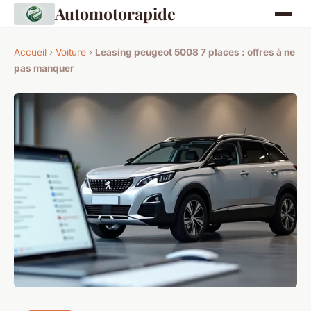
Automotorapide
Accueil
›
Voiture
›
Leasing peugeot 5008 7 places : offres à ne
pas manquer